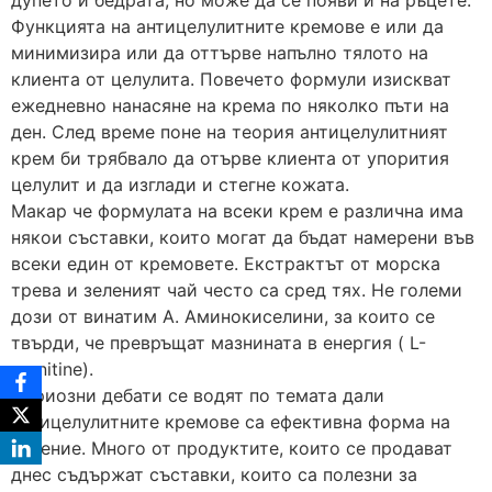
Функцията на антицелулитните кремове е или да
минимизира или да оттърве напълно тялото на
клиента от целулита. Повечето формули изискват
ежедневно нанасяне на крема по няколко пъти на
ден. След време поне на теория антицелулитният
крем би трябвало да отърве клиента от упорития
целулит и да изглади и стегне кожата.
Макар че формулата на всеки крем е различна има
някои съставки, които могат да бъдат намерени във
всеки един от кремовете. Екстрактът от морска
трева и зеленият чай често са сред тях. Не големи
дози от винатим А. Аминокиселини, за които се
твърди, че превръщат мазнината в енергия ( L-
carnitine).
Сериозни дебати се водят по темата дали
антицелулитните кремове са ефективна форма на
лечение. Много от продуктите, които се продават
днес съдържат съставки, които са полезни за