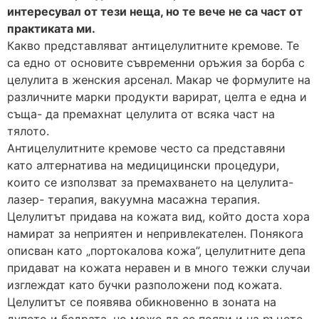
интересувал от тези неща, но те вече не са част от
практиката ми.
Какво представляват антицелулитните кремове. Те
са едно от основите съвременни оръжия за борба с
целулита в женския арсенал. Макар че формулите на
различните марки продукти варират, целта е една и
съща- да премахнат целулита от всяка част на
тялото.
Антицелулитните кремове често са представяни
като алтернатива на медицицински процедури,
които се използват за премахването на целулита-
лазер- терапия, вакуумна масажна терапия.
Целулитът придава на кожата вид, който доста хора
намират за неприятен и непривлекателен. Понякога
описван като „портокалова кожа”, целулитните депа
придават на кожата неравен и в много тежки случаи
изглеждат като бучки разположени под кожата.
Целулитът се появява обикновенно в зоната на
дупето и бедрата, но може да се появи и на ръцете.