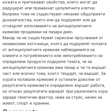
кожата и притежават свойства, които могат да
редуцират или премахнат целулитните клетки.
Въпреки това не съществуват някакви общоприети
доказателства, които или да подкрепят или да
отхвърлят използването на антицелулитните
кремове продавани на пазара днес.
Макар че не съществуват сериозни проучвания от
независими източници, които да подкрепят ползата
от антицелулитните кремове наблюденията на
клиенти и потреблението или непотреблението на
определени продукти подкрепя тезата, че за
антицелулитните кремове има пазар и че те вършат
част или всичко това, което твърдят, че вършат. За
хората ползвали кремове и останали доволни от
резултатите кремовете определено вършат работа,
но отново резултатите варират при различните хора
заради генетичен фактор, нива на стрес, начин на
живот, спорт и хранене.