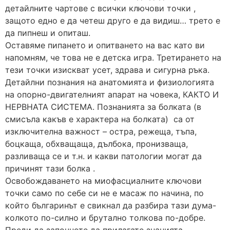
детайлните чартове с всички ключови точки ,
защото едно е да четеш друго е да видиш… трето е
да пипнеш и опиташ.
Оставяме пипането и опитването на вас като ви
напомням, че това не е детска игра. Третирането на
тези точки изискват усет, здрава и сигурна ръка.
Детайлни познания на анатомията и физиологията
на опорно-двигателният апарат на човека, КАКТО И
НЕРВНАТА СИСТЕМА. Познанията за болката (в
смисъла какъв е характера на болката) са от
изключителна важност – остра, режеща, тъпа,
боцкаща, обхващаща, дълбока, пронизваща,
разливаща се и т.н. и какви патологии могат да
причинят тази болка .
Освобождаването на миофасциалните ключови
точки само по себе си не е масаж по начина, по
който българинът е свикнал да разбира тази дума-
колкото по-силно и брутално толкова по-добре.
Преди да започнете да прилагате знанията