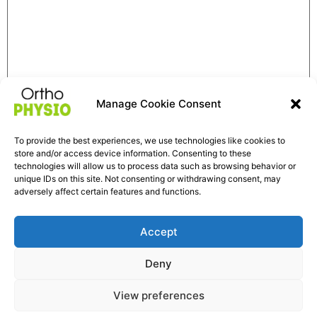
Manage Cookie Consent
Име
*
To provide the best experiences, we use technologies like cookies to
store and/or access device information. Consenting to these
technologies will allow us to process data such as browsing behavior or
Имейл
*
unique IDs on this site. Not consenting or withdrawing consent, may
adversely affect certain features and functions.
Интернет страница
Accept
Deny
View preferences
Физиотерапевт БГ Става част от OrthoPhysio