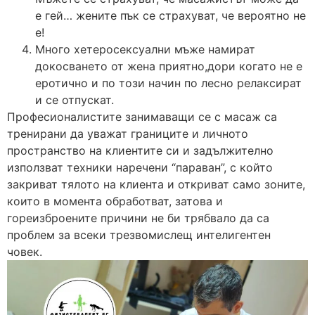
е гей… жените пък се страхуват, че вероятно не
е!
Много хетеросексуални мъже намират
докосването от жена приятно,дори когато не е
еротично и по този начин по лесно релаксират
и се отпускат.
Професионалистите занимаващи се с масаж са
тренирани да уважат границите и личното
пространство на клиентите си и задължително
използват техники наречени “параван”, с който
закриват тялото на клиента и откриват само зоните,
които в момента обработват, затова и
гореизброените причини не би трябвало да са
проблем за всеки трезвомислещ интелигентен
човек.