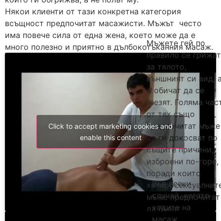
Някои клиенти от тази конкретна категория
всъщност предпочитат масажисти. Мъжът често
има повече сила от една жена, което може да е
Мъжете гей по
много полезно и приятно в дълбокотъканния масаж.
правило се грижат
за тялото,
външният си вид, 
и обичат да се
глезят. Голяма час
от тях също
предпочитат мъже
Click to accept marketing cookies and
да ги докосват по
enable this content
същите причини,
изброени по-горе,
поради които
Във всеки
хетеросексуалнит
случай, когато
мъже предпочитат
ходите на
да бъдат
масаж
докосвани от