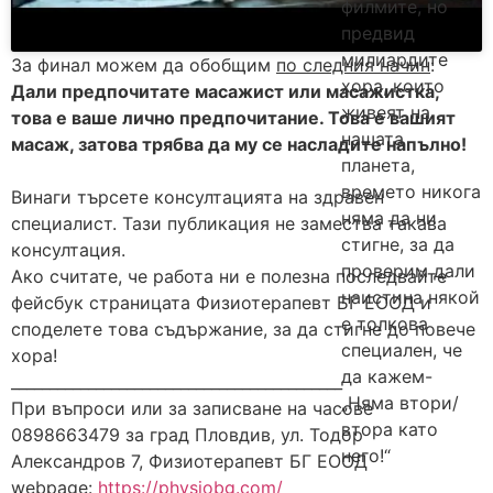
филмите, но
предвид
милиардите
За финал можем да обобщим
по следния начин
:
хора, които
Дали предпочитате масажист или масажистка,
живеят на
това е ваше лично предпочитание. Това е вашият
нашата
масаж, затова трябва да му се насладите напълно!
планета,
времето никога
Винаги търсете консултацията на здравен
няма да ни
специалист. Тази публикация не замества такава
стигне, за да
консултация.
проверим дали
Ако считате, че работа ни е полезна последвайте
наистина някой
фейсбук страницата Физиотерапевт БГ ЕООД и
е толкова
споделете това съдържание, за да стигне до повече
специален, че
хора!
да кажем-
___________________________________________
„Няма втори/
При въпроси или за записване на часове
втора като
0898663479 за град Пловдив, ул. Тодор
него!“
Александров 7, Физиотерапевт БГ ЕООД
webpage:
https://physiobg.com/