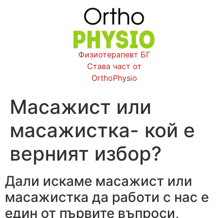
Физиотерапевт БГ
Става част от
OrthoPhysio
Масажист или
масажистка- кой е
верният избор?
Дали искаме масажист или
масажистка да работи с нас е
един от първите въпроси,