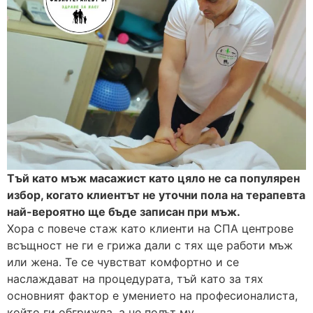
Тъй като мъж масажист като цяло не са популярен
избор, когато клиентът не уточни пола на терапевта
най-вероятно ще бъде записан при мъж.
Хора с повече стаж като клиенти на СПА центрове
всъщност не ги е грижа дали с тях ще работи мъж
или жена. Те се чувстват комфортно и се
наслаждават на процедурата, тъй като за тях
основният фактор е умението на професионалиста,
който ги обгрижва, а не полът му.