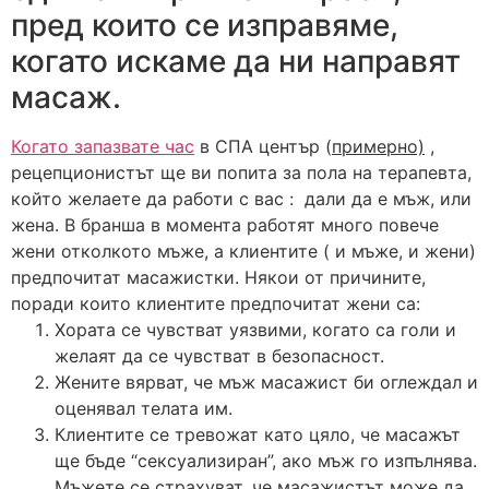
пред които се изправяме,
когато искаме да ни направят
масаж.
Когато запазвате час
в СПА център (
примерно)
,
рецепционистът ще ви попита за пола на терапевта,
който желаете да работи с вас : дали да е мъж, или
жена. В бранша в момента работят много повече
жени отколкото мъже, а клиентите ( и мъже, и жени)
предпочитат масажистки. Някои от причините,
поради които клиентите предпочитат жени са:
Хората се чувстват уязвими, когато са голи и
желаят да се чувстват в безопасност.
Жените вярват, че мъж масажист би оглеждал и
оценявал телата им.
Клиентите се тревожат като цяло, че масажът
ще бъде “сексуализиран”, ако мъж го изпълнява.
Мъжете се страхуват, че масажистът може да