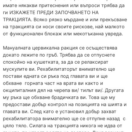
имате някакви притеснения или въпроси трябва да
ги ИЗКАЖЕТЕ ПРЕДИ ЗАПОЧВАНЕТО НА
ТРАКЦИЯТА. Всяко рязко мърдане и или прекъсване
на тракцията си носи своите рискове, най малкото
от функционален блокаж или мекотъканна увреда.
Мануалната цервикална ракция се осъществява
докато лежите по гръб. Трябва да се отпуснете
спокойно на кушетката, за да се релаксират
мускулите ви. Рехабилитаторът внимателно ще
постави едната си ръка под главата ви и ще
обхване горната част на врата ви както и
окципиталния дял на черепа ви/ тилът ви/. Другата
му ръка ще обхване брадичката ви. Това ще му
предостави добър контрол на позицията на шията и
главата ви. След като е установил добър захват
рехабилитатора внимателно ще се отпупне назад с
цяло тяло. Силата на тракцията никога не идва от