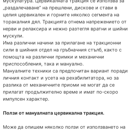
мускулатура. Цервикалната тракция се използва за
„раздалечаване” на прешлени, дискове и стави в
целия цервикален и горните няколко сегмента на
торакалния дял. Тракцията отнема напрежението от
нерви и релаксира и нежно разтегля вратни и шийни
мускули.
Има различни начини за прилагане на тракционни
сили в шийния отдел на гръбначния стълб, както с
помощта на различни примки и механични
приспособления, така и мануално.
Мануалните техники са предпочитан вариант поради
личния контакт и усета на рехабилитатора, но за
разлика от механичните приоми не могат да се
прилагат продължително време и имат по-скоро
импулсен характер.
Ползи от мануалната цервикална тракция.
Може да опишем няколко ползи от използването на