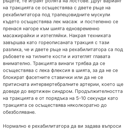
ръцете, те играят ролята на лостове. Друг вариант
на тракцията се осъществява с двете ръце на
рехабилитатора под трапецовидните мускули
където осъществява лек масаж и постепенно се
пренася нагоре към шията едновременно
масажирайки и изтегляйки. Накрая техниката
завършва като гореописаната тракция с тази
разлика, че и двете ръце на рехабилитатора са под
ръбовете на тилните кости и изтеглят главата
внимателно. Тракцията винаги трябва да се
осъществява с лека флексия в шията, за да не се
блокират фасетните ставички или да не се
притисната интервертебралните артерии, което ще
доведе до вертижен синдром. Продължителността
на тракцията е от порядъка на 5-10 секунди като
тракцията се осъществява няколкоратно до
обезболяване.
Нормално е рехабилитатора да ви задава въпроси