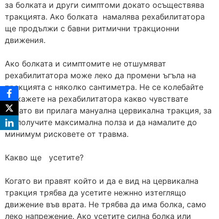
за болката и други симптоми докато осъществява
тракцията. Ако болката намалява рехабилитатора
ще продължи с бавни ритмични тракционни
движения.
Ако болката и симптомите не отшумяват
рехабилитатора може леко да промени ъгъла на
тракцията с няколко сантиметра. Не се колебайте
да кажете на рехабилитатора какво чувствате
докато ви прилага мануална цервикална тракция, за
да получите максимална полза и да намалите до
минимум рисковете от травма.
Какво ще усетите?
Когато ви правят който и да е вид на цервикална
тракция трябва да усетите нежнно изтеглящо
движение във врата. Не трябва да има болка, само
леко напрежение. Ако усетите силна болка или