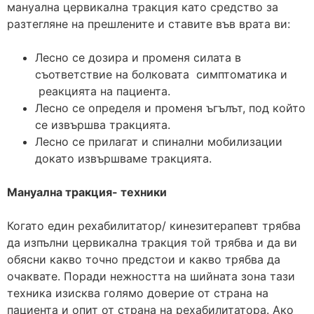
мануална цервикална тракция като средство за
разтегляне на прешлените и ставите във врата ви:
Лесно се дозира и променя силата в
съответствие на болковата симптоматика и
реакцията на пациента.
Лесно се определя и променя ъгълът, под който
се извършва тракцията.
Лесно се прилагат и спинални мобилизации
докато извършваме тракцията.
Мануална тракция- техники
Когато един рехабилитатор/ кинезитерапевт трябва
да изпълни цервикална тракция той трябва и да ви
обясни какво точно предстои и какво трябва да
очаквате. Поради нежността на шийната зона тази
техника изисква голямо доверие от страна на
пациента и опит от страна на рехабилитатора. Ако