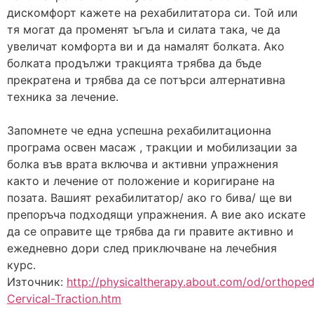
дискомфорт кажете на рехабилитатора си. Той или
тя могат да променят ъгъла и силата така, че да
увеличат комфорта ви и да намалят болката. Ако
болката продължи тракцията трябва да бъде
прекратена и трябва да се потърси алтернативна
техника за лечение.
Запомнете че една успешна рехабилитационна
програма освен масаж , тракции и мобилизации за
болка във врата включва и активни упражнения
както и лечение от положение и коригиране на
позата. Вашият рехабилитатор/ ако го бива/ ще ви
препоръча подходящи упражнения. А вие ако искате
да се оправите ще трябва да ги правите активно и
ежедневно дори след приключване на лечебния
курс.
Източник:
http://physicaltherapy.about.com/od/orthope
Cervical-Traction.htm